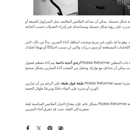
ة شكل جسمك. يمكن أن تساعد الملابس الملائمة، مثل السراويل الضيقة أو
وهو ما قد يكون غير مريح ويشتت انتباهك أثناء التمرين. بدلاً من ذلك، اختر
ارتدي أحذية داعمة
:يتم أداء معظم فصول Pilates Reformer بدون ارتداء أحذية، ولكن إذا كنت تفضل ارتداء الأحذية، فاختر أحذية خفيفة الوزن ومرنة ذات قوة جذب جيدة. تجنب الأحذية ذات التبطين
طبقة فوق طبقة
:على الرغم من أن تمارين Pilates Reformer قد تكون مكثفة، إلا أنك قد تشعر بالبرد أثناء الحصة، وخاصة أثناء فترات الإحماء والتهدئة. يمكن أن يساعدك ارتداء سترة خفيفة
الوزن أو سترة على البقاء دافئًا ومريحًا طوال الحصة.
بشكل عام، فإن مفتاح اختيار الملابس المناسبة لفئة Pilates Reformer هو اختيار ملابس مريحة ومناسبة تسمح لك بالتحرك بحرية ولا تعيق تمرينك. ومن الجيد أيضًا إحضار زجاجة مياه ومنشفة
صغيرة إلى الفئة، حيث قد تتعرق أثناء التمرين.