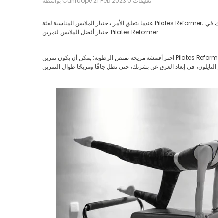
0 تعليقات
21 Feb 2023
Cunruope
بواسطة
عندما يتعلق الأمر باختيار الملابس المناسبة لفئة Pilates Reformer، فإن الهدف هو ارتداء ملابس مريحة ومناسبة تسمح بحرية الحركة ولا تعيق التمارين. فيما يلي بعض النصائح لمساعدتك في
اختيار أفضل الملابس لتمرين Pilates Reformer:
اختر أقمشة مريحة تمتص الرطوبة: يمكن أن يكون تمرين Pilates Reformer تمرينًا صعبًا، لذا من المهم اختيار الملابس التي ستبقيك منتعشًا ومريحًا. يمكن أن تساعد الأقمشة الماصة للرطوبة،