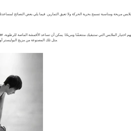
مثل تلك المصنوعة من مزيج البوليستر أو النايلون، في إبعاد العرق عن بشرتك، حتى تظل جافًا ومريحًا طوال التمرين.