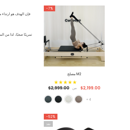
-7%
مصلح M2
$2,199.00
$2,999.00
من
+
4
-52%
نفذ