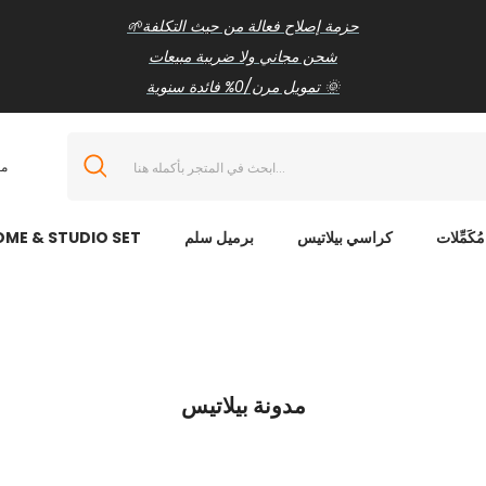
🌱حزمة إصلاح فعالة من حيث التكلفة
شحن مجاني ولا ضريبة مبيعات
تمويل مرن/0% فائدة سنوية 🌞
مع
مُكَمِّلات
كراسي بيلاتيس
برميل سلم
OME & STUDIO SET
مدونة بيلاتيس