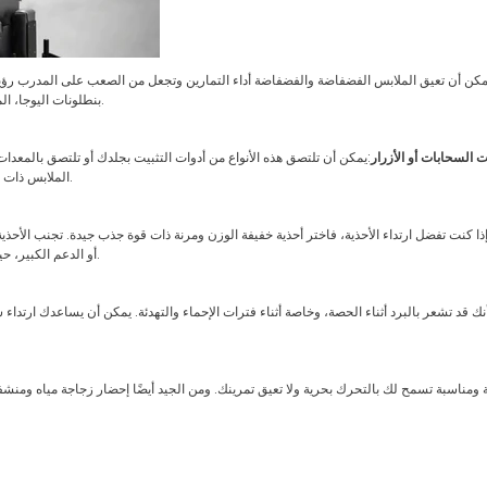
مكن أن تعيق الملابس الفضفاضة والفضفاضة أداء التمارين وتجعل من الصعب على المدرب رؤي
بنطلونات اليوجا، المدرب على رؤية شكل جسمك ومساعدتك في إجراء التعديلات حسب الحاجة.
 السحابات أو الأزرار
:يمكن أن تلتصق هذه الأنواع من أدوات التثبيت بجلدك أو تلتصق بالمعدات، 
الملابس ذات اللحامات المسطحة أو بدون درزات والتي لن تسبب احتكاكًا أو تهيجًا لجلدك.
أو الدعم الكبير، حيث يمكن أن تتداخل مع توازنك وتجعل من الصعب أداء التمارين بشكل صحيح.