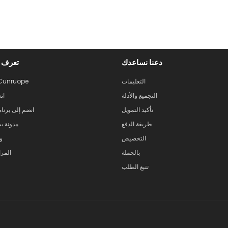
دعنا نساعدك
تعرف ع
التعليمات
حول unruope
التجميع والأدلة
ات
تأكيد التمويل
انضم إلى برنام
طريقة الدفع
مدونة بي
التخصيص
و
بالجملة
المر
تتبع الطلب