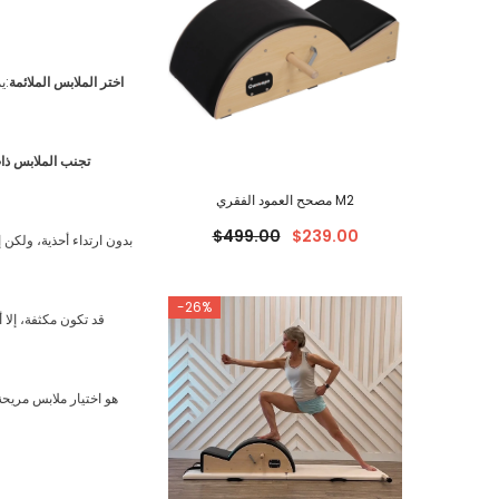
اختر الملابس الملائمة
:ي
تجنب الملابس ذات
مصحح العمود الفقري M2
$499.00
$239.00
-26%