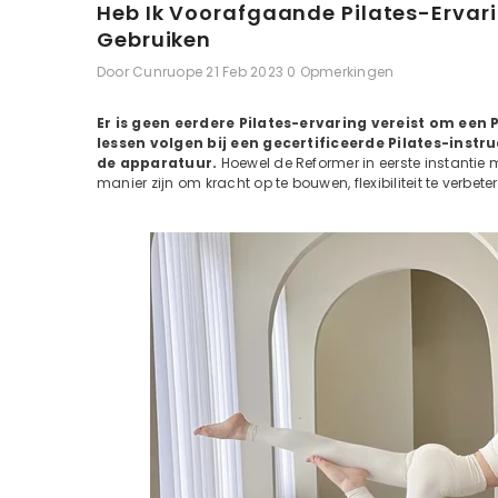
Heb Ik Voorafgaande Pilates-Ervari
Gebruiken
Door
Cunruope
21 Feb 2023
0 Opmerkingen
Er is geen eerdere Pilates-ervaring vereist om een 
lessen volgen bij een gecertificeerde Pilates-inst
de apparatuur.
Hoewel de Reformer in eerste instantie mi
manier zijn om kracht op te bouwen, flexibiliteit te verbet