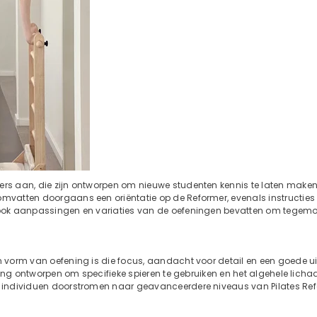
ners aan, die zijn ontworpen om nieuwe studenten kennis te laten make
omvatten doorgaans een oriëntatie op de Reformer, evenals instructies 
en ook aanpassingen en variaties van de oefeningen bevatten om tegem
n vorm van oefening is die focus, aandacht voor detail en een goede uitl
fening ontworpen om specifieke spieren te gebruiken en het algehele lich
en individuen doorstromen naar geavanceerdere niveaus van Pilates Re