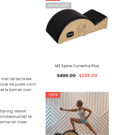
Uitverkocht
M2 Spine Corrector Plus
$499.00
$239.00
n met de techniek
over de juiste vorm
oet te komen aan
-26%
ijning vereist.
aamsbewustzijn te
former en meer