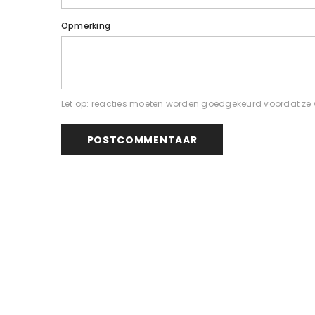
Opmerking
Let op: reacties moeten worden goedgekeurd voordat ze