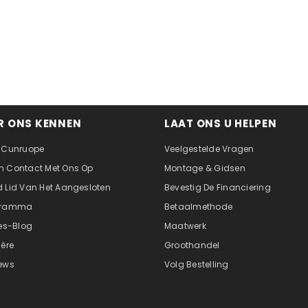
R ONS KENNEN
LAAT ONS U HELPEN
 Cunruope
Veelgestelde Vragen
 Contact Met Ons Op
Montage & Gidsen
 Lid Van Het Aangesloten
Bevestig De Financiering
gramma
Betaalmethode
tes-Blog
Maatwerk
ière
Groothandel
ews
Volg Bestelling