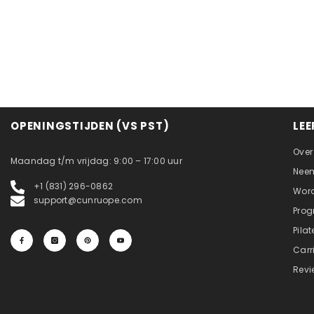
OPENINGSTIJDEN (VS PST)
LEE
Over
Maandag t/m vrijdag: 9:00 – 17:00 uur
Neem
+1 (831) 296-0862
Word
support@cunruope.com
Pro
Pila
Carr
Revi