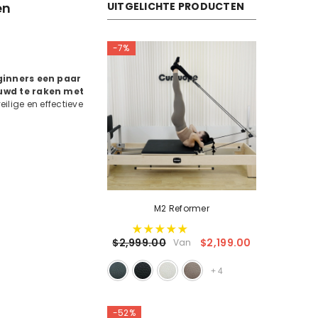
en
UITGELICHTE PRODUCTEN
-7%
eginners een paar
ouwd te raken met
eilige en effectieve
M2 Reformer
$2,199.00
$2,999.00
Van
+
4
-52%