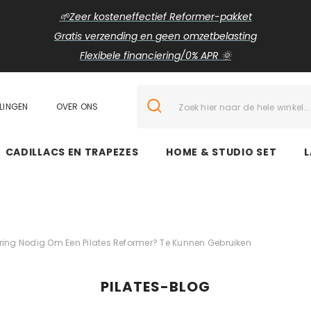
🌱Zeer kosteneffectief Reformer-pakket
Gratis verzending en geen omzetbelasting
Flexibele financiering/0% APR 🌞
LINGEN
OVER ONS
CADILLACS EN TRAPEZES
HOME & STUDIO SET
ing Nodig Om Een ​​Pilates Reformer? Te Kunnen Gebruiken
PILATES-BLOG