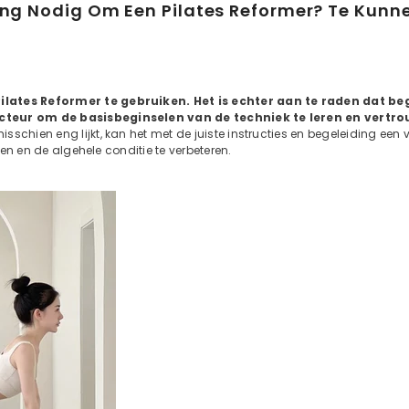
ng Nodig Om Een ​​Pilates Reformer? Te Kunn
​​Pilates Reformer te gebruiken. Het is echter aan te raden dat b
ructeur om de basisbeginselen van de techniek te leren en vertr
sschien eng lijkt, kan het met de juiste instructies en begeleiding een v
eren en de algehele conditie te verbeteren.