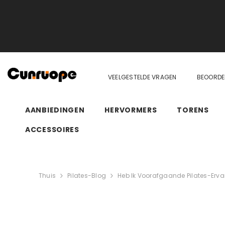
SKIP NAAR INHOUD
VEELGESTELDE VRAGEN
BEOORDE
AANBIEDINGEN
HERVORMERS
TORENS
ACCESSOIRES
Thuis
Pilates-Blog
Heb Ik Voorafgaande Pilates-Ervar