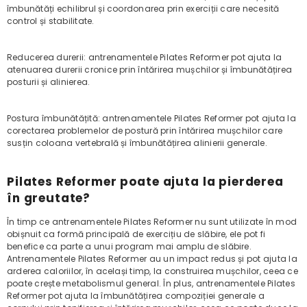
îmbunătăți echilibrul și coordonarea prin exerciții care necesită
control și stabilitate.
Reducerea durerii: antrenamentele Pilates Reformer pot ajuta la
atenuarea durerii cronice prin întărirea mușchilor și îmbunătățirea
posturii și alinierea.
Postura îmbunătățită: antrenamentele Pilates Reformer pot ajuta la
corectarea problemelor de postură prin întărirea mușchilor care
susțin coloana vertebrală și îmbunătățirea alinierii generale.
Pilates Reformer poate ajuta la pierderea
în greutate?
În timp ce antrenamentele Pilates Reformer nu sunt utilizate în mod
obișnuit ca formă principală de exercițiu de slăbire, ele pot fi
benefice ca parte a unui program mai amplu de slăbire.
Antrenamentele Pilates Reformer au un impact redus și pot ajuta la
arderea caloriilor, în același timp, la construirea mușchilor, ceea ce
poate crește metabolismul general. În plus, antrenamentele Pilates
Reformer pot ajuta la îmbunătățirea compoziției generale a