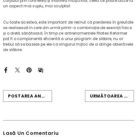
corpului prin tonifierea și întărirea mușchilor, ceea ce poate duce la
un aspect mai suplu, mai sculptat.
Cu toate acestea, este important de reținut că pierderea în greutate
se realizează în cele din urmă printr-o combinație de exerciții fizice
și o dietă sănătoasă. În timp ce antrenamentele Pilates Reformer
pot fi o componentă eficientă a unui program de slăbire, nu ar
trebui să se bazeze pe ele ca singurul mijloc de a atinge obiectivele
de slăbire.
POSTAREA ANTERIOARĂ
URMĂTOAREA POSTARE
Lasă Un Comentariu