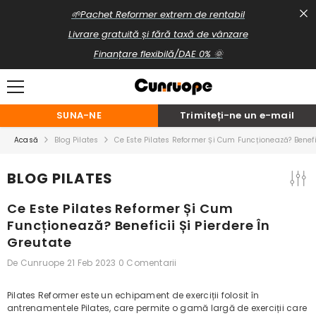
TRECI LA CONȚINUT
🌱Pachet Reformer extrem de rentabil
Livrare gratuită și fără taxă de vânzare
Finanțare flexibilă/DAE 0% 🌞
SUNA-NE
Trimiteți-ne un e-mail
Acasă
Blog Pilates
Ce Este Pilates Reformer Și Cum Funcționează? Benefic
BLOG PILATES
Ce Este Pilates Reformer Și Cum
Funcționează? Beneficii Și Pierdere În
Greutate
De
Cunruope
21 Feb 2023
0 Comentarii
Pilates Reformer este un echipament de exerciții folosit în
antrenamentele Pilates, care permite o gamă largă de exerciții care