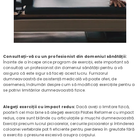
Consultați-vă cu un profesionist din domeniul sănătății:
Înainte de a începe orice program de exerciții, este important să
consultați un profesionist din domeniul sănătății pentru a vă
asigura că este sigur să faceți acest lucru. Furnizorul
dumneavoastră de asistență medicală vă poate oferi, de
asemenea, îndrumări despre cum să modificați exercițiile pentru a
se potrivi limitărilor dumneavoastră fizice.
Alegeți exerciții cu impact redus:
Dacă aveți o limitare fizică,
poate fi cel mai bine să alegeți exerciții Pilates Reformer cu impact
redus, care sunt blânde cu articulațiile și mușchii dumneavoastră.
Exerciții precum lucrul picioarelor, cercurile picioarelor și întinderea
coloanei vertebrale pot fi eficiente pentru pierderea în greutate fără
a exercita o presiune excesivă asupra corpului.