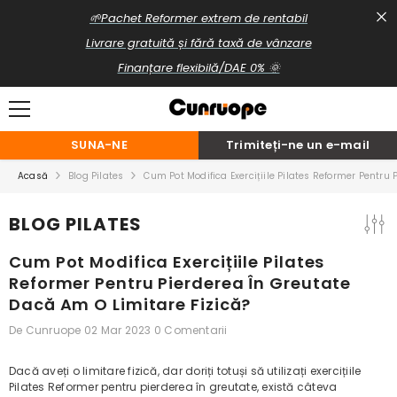
TRECI LA CONȚINUT
🌱Pachet Reformer extrem de rentabil
Livrare gratuită și fără taxă de vânzare
Finanțare flexibilă/DAE 0% 🌞
SUNA-NE
Trimiteți-ne un e-mail
Acasă
Blog Pilates
Cum Pot Modifica Exercițiile Pilates Reformer Pentru 
BLOG PILATES
Cum Pot Modifica Exercițiile Pilates
Reformer Pentru Pierderea În Greutate
Dacă Am O Limitare Fizică?
De
Cunruope
02 Mar 2023
0 Comentarii
Dacă aveți o limitare fizică, dar doriți totuși să utilizați exercițiile
Pilates Reformer pentru pierderea în greutate, există câteva