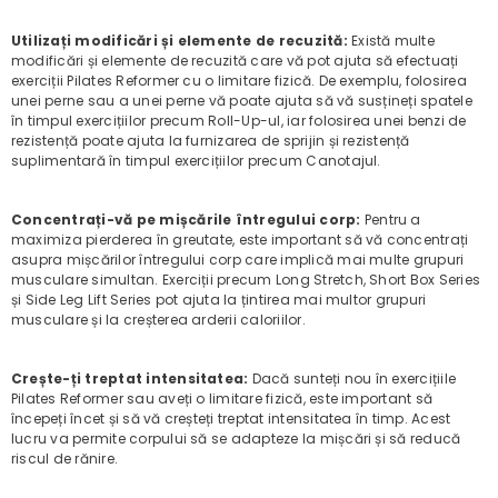
Utilizați modificări și elemente de recuzită:
Există multe
modificări și elemente de recuzită care vă pot ajuta să efectuați
exerciții Pilates Reformer cu o limitare fizică. De exemplu, folosirea
unei perne sau a unei perne vă poate ajuta să vă susțineți spatele
în timpul exercițiilor precum Roll-Up-ul, iar folosirea unei benzi de
rezistență poate ajuta la furnizarea de sprijin și rezistență
suplimentară în timpul exercițiilor precum Canotajul.
Concentrați-vă pe mișcările întregului corp:
Pentru a
maximiza pierderea în greutate, este important să vă concentrați
asupra mișcărilor întregului corp care implică mai multe grupuri
musculare simultan. Exerciții precum Long Stretch, Short Box Series
și Side Leg Lift Series pot ajuta la țintirea mai multor grupuri
musculare și la creșterea arderii caloriilor.
Crește-ți treptat intensitatea:
Dacă sunteți nou în exercițiile
Pilates Reformer sau aveți o limitare fizică, este important să
începeți încet și să vă creșteți treptat intensitatea în timp. Acest
lucru va permite corpului să se adapteze la mișcări și să reducă
riscul de rănire.