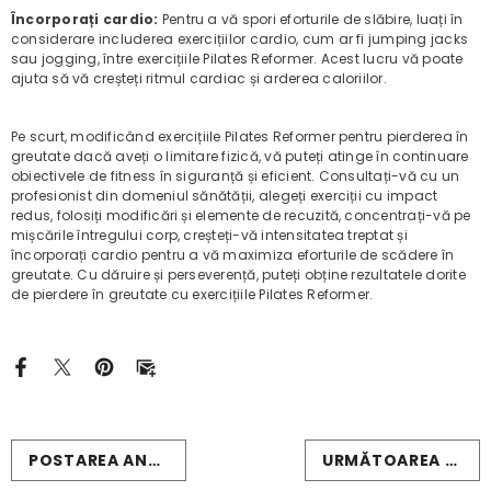
Încorporați cardio:
Pentru a vă spori eforturile de slăbire, luați în
considerare includerea exercițiilor cardio, cum ar fi jumping jacks
sau jogging, între exercițiile Pilates Reformer. Acest lucru vă poate
ajuta să vă creșteți ritmul cardiac și arderea caloriilor.
Pe scurt, modificând exercițiile Pilates Reformer pentru pierderea în
greutate dacă aveți o limitare fizică, vă puteți atinge în continuare
obiectivele de fitness în siguranță și eficient. Consultați-vă cu un
profesionist din domeniul sănătății, alegeți exerciții cu impact
redus, folosiți modificări și elemente de recuzită, concentrați-vă pe
mișcările întregului corp, creșteți-vă intensitatea treptat și
încorporați cardio pentru a vă maximiza eforturile de scădere în
greutate. Cu dăruire și perseverență, puteți obține rezultatele dorite
de pierdere în greutate cu exercițiile Pilates Reformer.
POSTAREA ANTERIOARĂ
URMĂTOAREA POSTARE