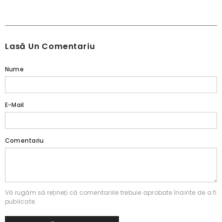
Lasă Un Comentariu
Nume
E-Mail
Comentariu
Vă rugăm să rețineți că comentariile trebuie aprobate înainte de a fi
publicate.